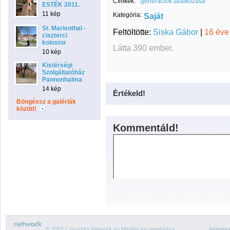
Címkék:
generációk találkozása
ESTÉK 2011.
11 kép
Kategória:
Saját
St. Marienthal -
Feltöltötte:
Siska Gábor
|
16 éve
ciszterci
kolostor
Látta 390 ember.
10 kép
Kistérségi
Szolgáltatóház
Pannonhalma
14 kép
Értékeld!
Böngéssz a galériák
között!
Kommentáld!
© 2007 Copyright Network.hu Minden jog fenntartva.
Impres