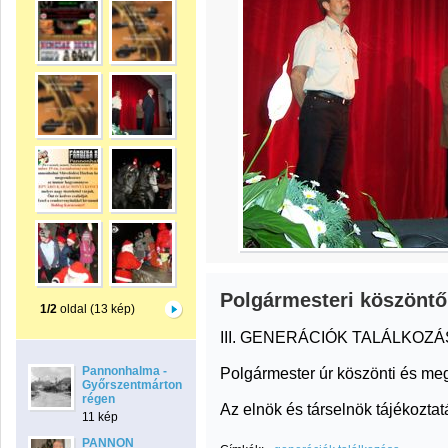
Polgármesteri köszöntő
1/2
oldal (13 kép)
III. GENERÁCIÓK TALÁLKOZÁ
Pannonhalma -
Polgármester úr köszönti és meg
Győrszentmárton
régen
Az elnök és társelnök tájékoztatá
11 kép
PANNON