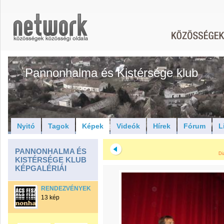
Pannonhalma és Kistérsége klub
Nyitó
Tagok
Képek
Videók
Hírek
Fórum
L
PANNONHALMA ÉS
Di
KISTÉRSÉGE KLUB
KÉPGALÉRIÁI
RENDEZVÉNYEK
13 kép