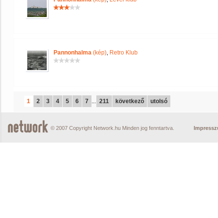
Pannonhalma
(kép)
,
Retro Klub
1
2
3
4
5
6
7
...
211
következő
utolsó
© 2007 Copyright Network.hu Minden jog fenntartva.
Impress