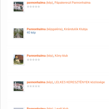
pannonhalma
(kép)
,
Pápakereszt Pannonhalma
Pannonhalma
(képgaléria)
,
Kirándulók Klubja
40 kép
Pannonhalma
(kép)
,
Kóny klub
pannonhalma
(kép)
,
LELKES KERESZTÉNYEK közössége
Pannonhalma
(kép)
,
Levél klub