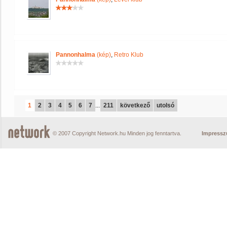
Pannonhalma
(kép)
,
Retro Klub
1
2
3
4
5
6
7
...
211
következő
utolsó
© 2007 Copyright Network.hu Minden jog fenntartva.
Impress