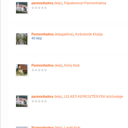
pannonhalma
(kép)
,
Pápakereszt Pannonhalma
Pannonhalma
(képgaléria)
,
Kirándulók Klubja
40 kép
Pannonhalma
(kép)
,
Kóny klub
pannonhalma
(kép)
,
LELKES KERESZTÉNYEK közössége
Pannonhalma
(kép)
,
Levél klub