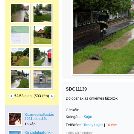
SDC11139
52/63
oldal (503 kép)
Dolgoznak az önkéntes tűzoltók
Címkék:
Közmeghallgatás
Kategória:
Saját
2011. dec.19.
15 kép
Feltöltötte:
Tanay Lajos
|
16 éve
Kirándulgatunk -
Látta 487 ember.