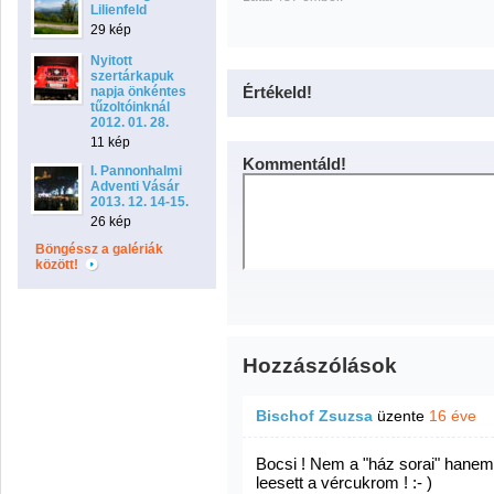
Lilienfeld
29 kép
Nyitott
szertárkapuk
Értékeld!
napja önkéntes
tűzoltóinknál
2012. 01. 28.
11 kép
Kommentáld!
I. Pannonhalmi
Adventi Vásár
2013. 12. 14-15.
26 kép
Böngéssz a galériák
között!
Hozzászólások
Bischof Zsuzsa
üzente
16 éve
Bocsi ! Nem a "ház sorai" hanem
leesett a vércukrom ! :- )