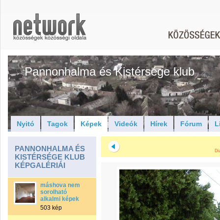
Pannonhalma és Kistérsége klub
Nyitó
Tagok
Képek
Videók
Hírek
Fórum
L
PANNONHALMA ÉS
Di
KISTÉRSÉGE KLUB
KÉPGALÉRIÁI
máshova nem
sorolható
alkalmi képek
503 kép