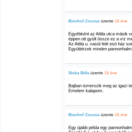
Bischof Zsuzsa
üzente
16 éve
Egyébként az Attila utca másik v
éppen ott gyült össze ez a víz me
Az Attila u. vasút felé esö ház s
Együttérzek minden pannonhalmi
Siska Béla
üzente
16 éve
Bajban ismerszik meg az igazi ö
Emelem kalapom.
Bischof Zsuzsa
üzente
16 éve
Egy újabb példa egy pannonhalmi