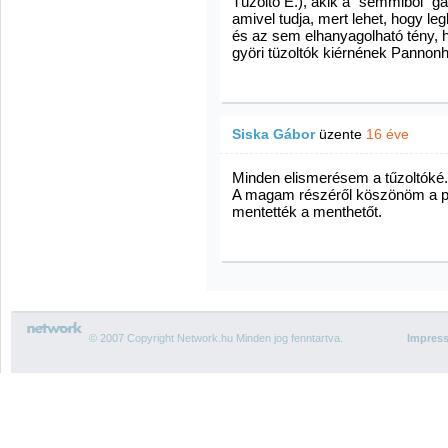
Tüzoltó E.), akik a "semmiböl" g
amivel tudja, mert lehet, hogy le
és az sem elhanyagolható tény, 
györi tüzoltók kiérnének Pannonh
Siska Gábor
üzente
16 éve
Minden elismerésem a tűzoltóké.
A magam részéről köszönöm a pa
mentették a menthetőt.
© 2007 Copyright Network.hu Minden jog fenntartva.
Impres